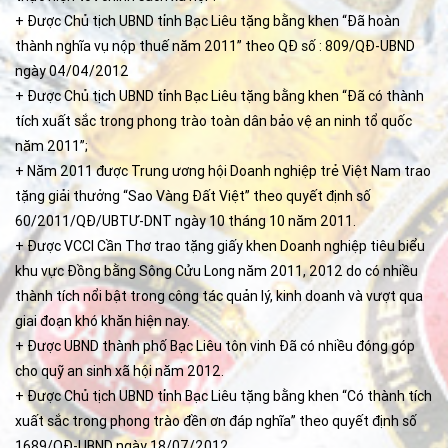
+ Được Chủ tịch UBND tỉnh Bạc Liêu tặng bằng khen “Đã hoàn
thành nghĩa vụ nộp thuế năm 2011” theo QĐ số : 809/QĐ-UBND
ngày 04/04/2012
+ Được Chủ tịch UBND tỉnh Bạc Liêu tặng bằng khen “Đã có thành
tích xuất sắc trong phong trào toàn dân bảo vệ an ninh tổ quốc
năm 2011”;
+ Năm 2011 được Trung ương hội Doanh nghiệp trẻ Việt Nam trao
tặng giải thưởng “Sao Vàng Đất Việt” theo quyết định số
60/2011/QĐ/UBTƯ-DNT ngày 10 tháng 10 năm 2011.
+ Được VCCI Cần Thơ trao tặng giấy khen Doanh nghiệp tiêu biểu
khu vực Đồng bằng Sông Cửu Long năm 2011, 2012 do có nhiều
thành tích nổi bật trong công tác quản lý, kinh doanh và vượt qua
giai đoạn khó khăn hiện nay.
+ Được UBND thành phố Bạc Liêu tôn vinh Đã có nhiều đóng góp
cho quỹ an sinh xã hội năm 2012.
+ Được Chủ tịch UBND tỉnh Bạc Liêu tặng bằng khen “Có thành tích
xuất sắc trong phong trào đền ơn đáp nghĩa” theo quyết định số
1689/QĐ-UBND ngày 18/07/2012.