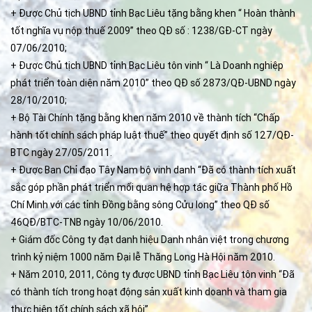
+ Được Chủ tịch UBND tỉnh Bạc Liêu tặng bằng khen “ Hoàn thành
tốt nghĩa vụ nộp thuế 2009” theo QĐ số : 1238/GĐ-CT ngày
07/06/2010;
+ Được Chủ tịch UBND tỉnh Bạc Liêu tôn vinh “ Là Doanh nghiệp
phát triển toàn diện năm 2010” theo QĐ số 2873/QĐ-UBND ngày
28/10/2010;
+ Bộ Tài Chính tặng bằng khen năm 2010 về thành tích “Chấp
hành tốt chính sách pháp luật thuế” theo quyết định số 127/QĐ-
BTC ngày 27/05/2011.
+ Được Ban Chỉ đạo Tây Nam bộ vinh danh “Đã có thành tích xuất
sắc góp phần phát triển mối quan hệ hợp tác giữa Thành phố Hồ
Chí Minh với các tỉnh Đồng bằng sông Cửu long” theo QĐ số
46QĐ/BTC-TNB ngày 10/06/2010.
+ Giám đốc Công ty đạt danh hiệu Danh nhân việt trong chương
trình kỷ niệm 1000 năm Đại lễ Thăng Long Hà Hội năm 2010.
+ Năm 2010, 2011, Công ty được UBND tỉnh Bạc Liêu tôn vinh “Đã
có thành tích trong hoạt động sản xuất kinh doanh và tham gia
thực hiện tốt chính sách xã hội”.